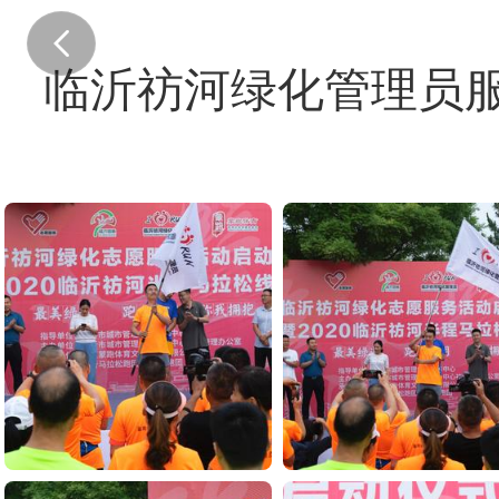
临沂祊河绿化管理员