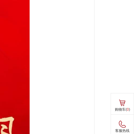
购物车(
0
)
客服热线