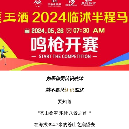
如果你要认识临沭
就不要只
认识
临沭
要知道
“苍山叠翠 琅琊八景之首 ”
在海拔394.7米的苍山之巅望去