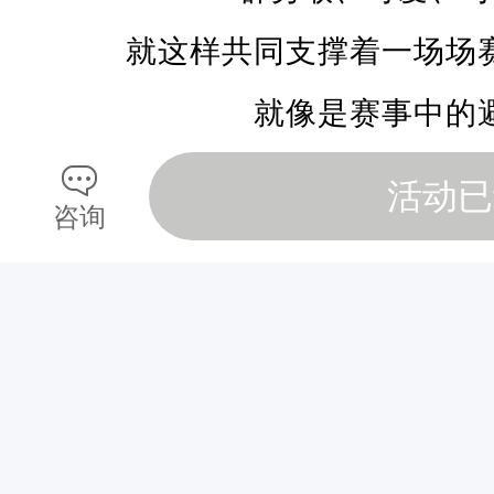
时
刻
就这样共同支撑着一场场
舟
就像是赛事中的
车
劳
替选手们承担
活动已
顿
咨询
更助力选手们乘
奔
赴
而你，愿意成为避风港
赛
事
选择自己合适的岗位
现
场
本次招募面向社会各界、越野
穿