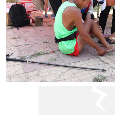
爱
他
们
放
弃
了
周
末
的
闲
暇
时