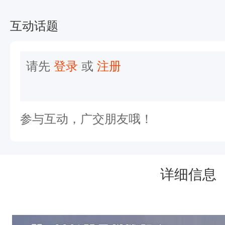
平
邑
互动话题
举
行
请先
登录
或
注册
诸
多
跑
参与互动，广交朋友哦！
者
将
纷
详细信息
至
沓
来