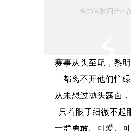
光
暂
时
舍
弃
了
赛事从头至尾，黎明
与
都离不开他们忙碌
家
人
从未想过抛头露面，
的
团
只着眼于细微不起
聚
一群勇敢、可爱、可