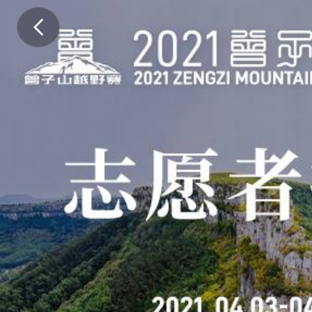
2
0
2
1
曾
子
山
越
野
赛
志
愿