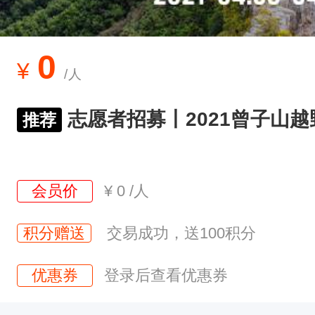
者
招
募
0
¥
/人
2
0
志愿者招募丨2021曾子山越
推荐
2
1
曾
会员价
¥
0
/人
子
山
积分赠送
交易成功，送100积分
越
优惠券
登录后查看优惠券
野
赛