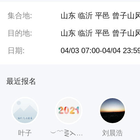
4
集合地:
山东 临沂 平邑 曾子山
月
3
目的地:
山东 临沂 平邑 曾子山
日
日期:
04/03 07:00-04/04 23:5
-
4
月
最近报名
4
日
在
临
沂
叶子
︶﹌⋛⋋⊱跑赢⊰⋌⋚﹌︶
刘晨浩