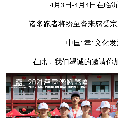
“
4月3日-4月4日在临
孝
”
诸多跑者将纷至沓来感受宗
文
化
中国
“孝”文化
发
源
在此，
我们竭诚的
邀请
你
地
在
此
，
我
们