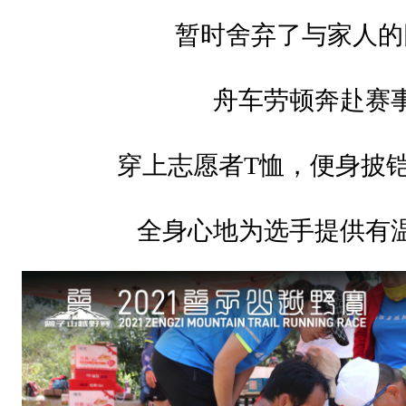
队
暂时舍弃了与家人的
每
一
舟车劳顿奔赴赛
位
志
穿上志愿者
T恤，便身披
愿
者
全身心地为选手提供有
都
值
得
可
敬
可