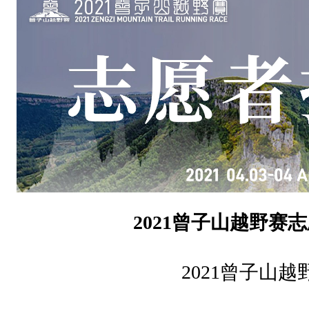
感
受
宗
圣
故
里
沂
蒙
圣
2021曾子山越野赛
地
中
2021曾子山越
国