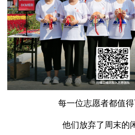
竭
诚
的
邀
请
你
加
入
志
每一位志愿者都值得
愿
者
他们放弃了周末的
团