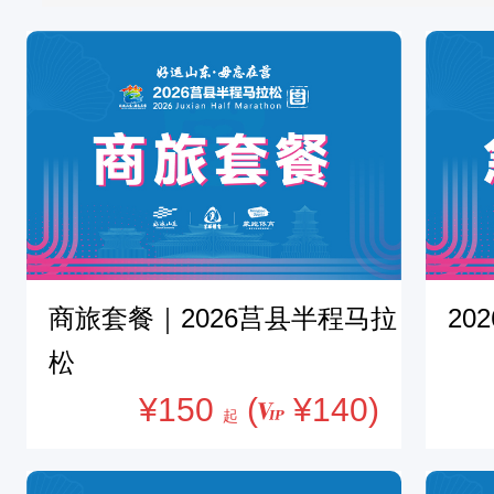
商旅套餐｜2026莒县半程马拉
20
松
¥150
(
¥140)
起