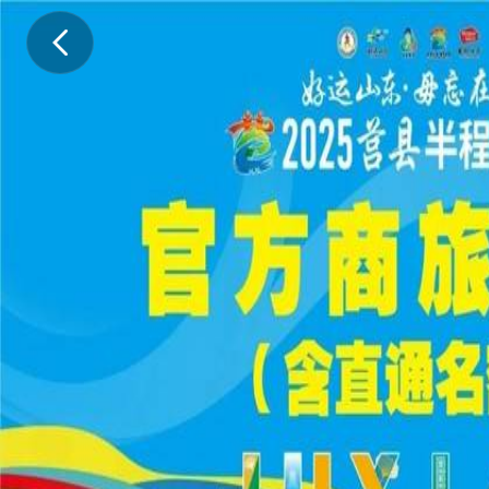
.
.
.