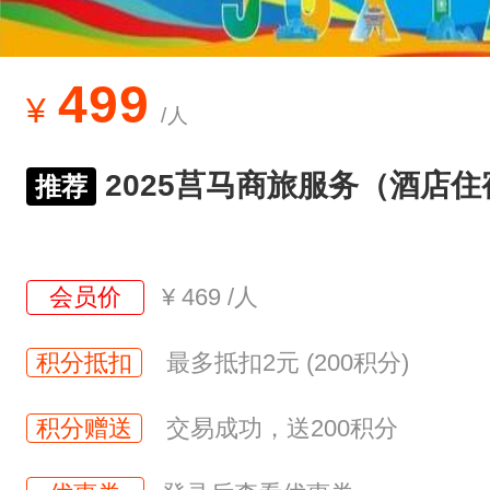
499
¥
/人
2025莒马商旅服务（酒店住
推荐
会员价
¥
469
/人
积分抵扣
最多抵扣2元 (200积分)
积分赠送
交易成功，送200积分